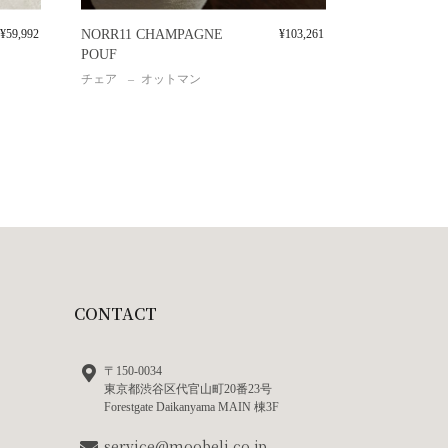
¥
59,992
NORR11 CHAMPAGNE
¥
103,261
POUF
チェア
オットマン
CONTACT
〒150-0034
東京都渋谷区代官山町20番23号
Forestgate Daikanyama MAIN 棟3F
service@moobeli.co.jp