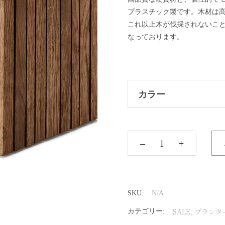
プラスチック製です。木材は
これ以上木が伐採されないこ
なっております。
カラー
‒
+
SKU:
N/A
SALE
プランタ
カテゴリー:
,