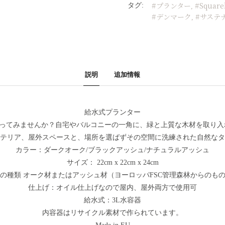
#プランター
#Square
タグ:
,
#デンマーク
#サステ
,
説明
追加情報
給水式プランター
を作ってみませんか？自宅やバルコニーの一角に、緑と上質な木材を取り
テリア、屋外スペースと、場所を選ばずその空間に洗練された自然なタ
カラー：ダークオーク/ブラックアッシュ/ナチュラルアッシュ
サイズ： 22cm x 22cm x 24cm
の種類 オーク材またはアッシュ材（ヨーロッパFSC管理森林からのも
仕上げ：オイル仕上げなので屋内、屋外両方で使用可
給水式：3L水容器
内容器はリサイクル素材で作られています。