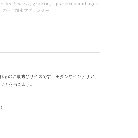
ly
#ナチュラル
growon
squarelycopenhagen
,
,
,
,
ナブル
#給水式プランター
,
入れるのに最適なサイズです。モダンなインテリア、
ッチを与えます。
の）