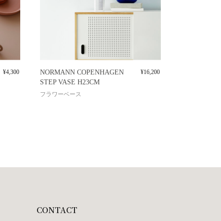
¥
4,300
NORMANN COPENHAGEN
¥
16,200
STEP VASE H23CM
フラワーベース
CONTACT