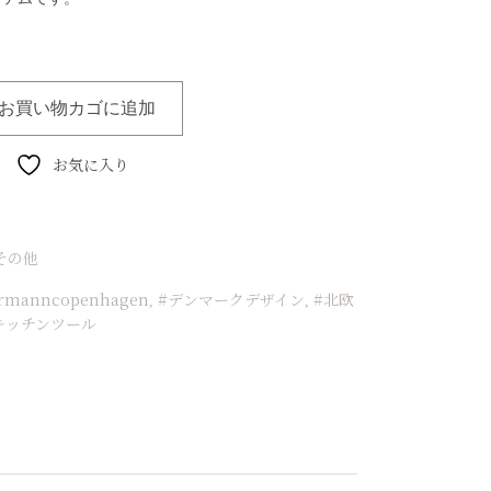
お買い物カゴに追加
お気に入り
その他
rmanncopenhagen
#デンマークデザイン
#北欧
,
,
キッチンツール