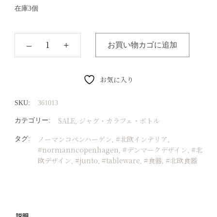
在庫3個
‒
+
お買い物カゴに追加
お気に入り
SKU:
361013
SALE
ジャグ・カラフェ・ボトル
カテゴリー:
,
ノーマンコペンハーゲン
#北欧インテリア
タグ:
,
,
#normanncopenhagen
#デンマークデザイン
#北
,
,
欧デザイン
#junto
#tableware
#食器
#北欧食器
,
,
,
,
説明