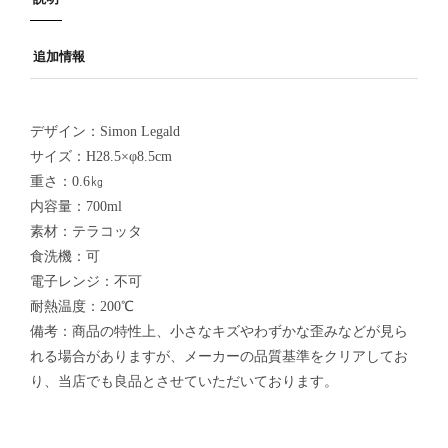
追加情報
デザイン：Simon Legald
サイズ：H28.5×φ8.5cm
重さ：0.6㎏
内容量：700ml
素材：テラコッタ
食洗機：可
電子レンジ：不可
耐熱温度：200℃
備考：商品の特性上、小さなキズやわずかな歪みなどが見ら
れる場合がありますが、メーカーの品質基準をクリアしてお
り、当店でも良品とさせていただいております。