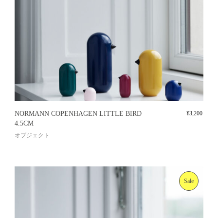
NORMANN COPENHAGEN LITTLE BIRD
¥
3,200
4.5CM
オブジェクト
Sale