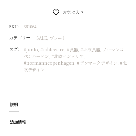
お気に入り
SKU:
361064
SALE
プレート
カテゴリー:
,
#junto
#tableware
#食器
#北欧食器
ノーマンコ
タグ:
,
,
,
,
ペンハーゲン
#北欧インテリア
,
,
#normanncopenhagen
#デンマークデザイン
#北
,
,
欧デザイン
説明
追加情報