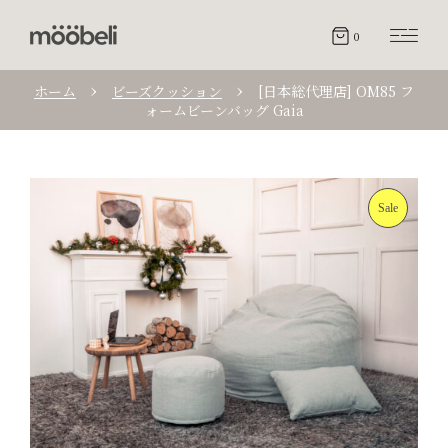
0
ホーム
ビーズクッション
[日本総代理店] OM85 フ
ォームビーンバッグ Gaia
Sale