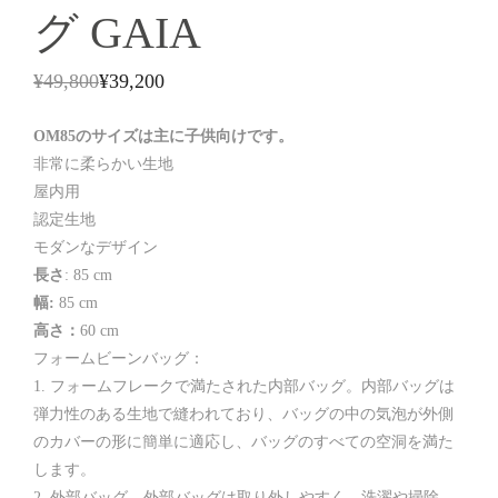
グ GAIA
¥
49,800
¥
39,200
OM85のサイズは主に子供向けです。
非常に柔らかい生地
屋内用
認定生地
モダンなデザイン
長さ
: 85 cm
幅:
85 cm
高さ：
60 cm
フォームビーンバッグ：
フォームフレークで満たされた内部バッグ。内部バッグは
弾力性のある生地で縫われており、バッグの中の気泡が外側
のカバーの形に簡単に適応し、バッグのすべての空洞を満た
します。
外部バッグ。外部バッグは取り外しやすく、洗濯や掃除