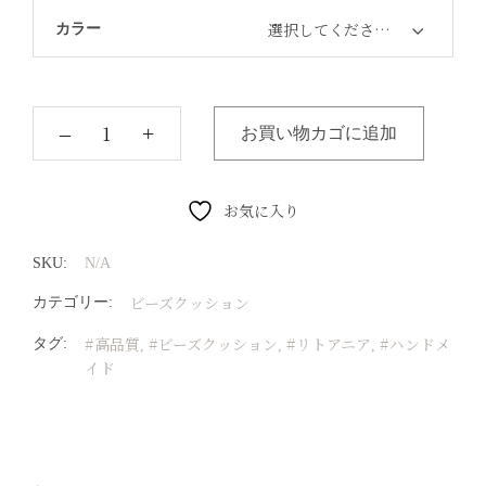
選択してください…
カラー
‒
+
お買い物カゴに追加
お気に入り
SKU:
N/A
ビーズクッション
カテゴリー:
#高品質
#ビーズクッション
#リトアニア
#ハンドメ
タグ:
,
,
,
イド