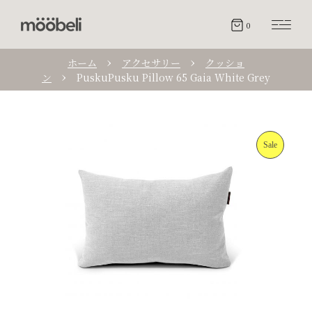
0
ホーム
アクセサリー
クッショ
ン
PuskuPusku Pillow 65 Gaia White Grey
Sale