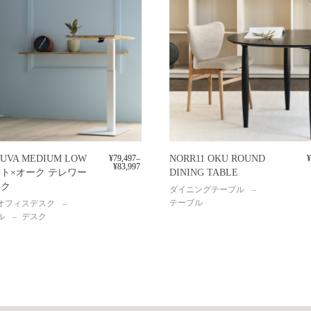
UVA MEDIUM LOW
¥
79,497
–
NORR11 OKU ROUND
¥
¥
83,997
ト×オーク テレワー
DINING TABLE
スク
ダイニングテーブル
テーブル
オフィスデスク
ル
デスク