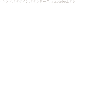
ンランド
#デザイン
#テレワーク
#tablebed
#ホ
,
,
,
,