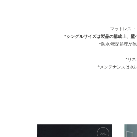
マットレス 
*シングルサイズは製品の構成上、壁
*防水/密閉処理が
*リ
*メンテナンスは水
Sold