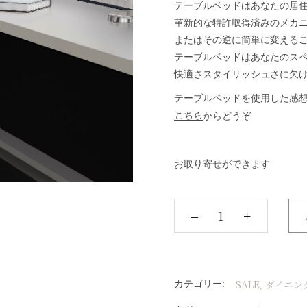
テーブルベッドはあなたの居
革新的な特許取得済みのメカ
またはその逆に簡単に変える
テーブルベッドはあなたのス
快適さスタイリッシュさに欠
テーブルベッドを使用した感
こちら
からどうぞ
お取り寄せができます
‒
+
SALE
ダイニン
カテゴリー:
,