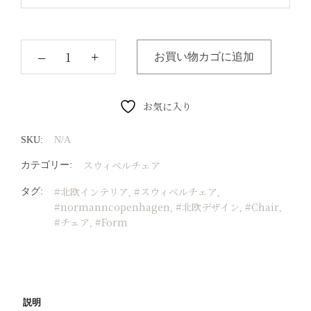
‒
+
お買い物カゴに追加
お気に入り
SKU:
N/A
スウィベルチェア
カテゴリー:
#北欧インテリア
#スウィベルチェア
タグ:
,
,
#normanncopenhagen
#北欧デザイン
#Chair
,
,
,
#チェア
#Form
,
説明