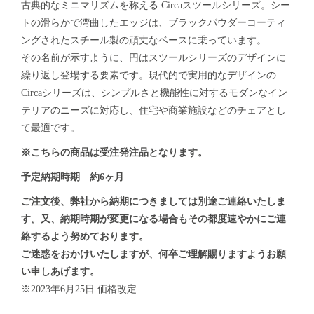
古典的なミニマリズムを称える Circaスツールシリーズ。シー
トの滑らかで湾曲したエッジは、ブラックパウダーコーティ
ングされたスチール製の頑丈なベースに乗っています。
その名前が示すように、円はスツールシリーズのデザインに
繰り返し登場する要素です。現代的で実用的なデザインの
Circaシリーズは、シンプルさと機能性に対するモダンなイン
テリアのニーズに対応し、住宅や商業施設などのチェアとし
て最適です。
※こちらの商品は受注発注品となります。
予定納期時期 約6ヶ月
ご注文後、弊社から納期につきましては別途ご連絡いたしま
す。又、納期時期が変更になる場合もその都度速やかにご連
絡するよう努めております。
ご迷惑をおかけいたしますが、何卒ご理解賜りますようお願
い申しあげます。
※2023年6月25日 価格改定