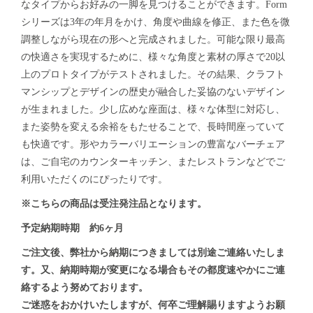
なタイプからお好みの一脚を見つけることができます。Form
シリーズは3年の年月をかけ、角度や曲線を修正、また色を微
調整しながら現在の形へと完成されました。可能な限り最高
の快適さを実現するために、様々な角度と素材の厚さで20以
上のプロトタイプがテストされました。その結果、クラフト
マンシップとデザインの歴史が融合した妥協のないデザイン
が生まれました。少し広めな座面は、様々な体型に対応し、
また姿勢を変える余裕をもたせることで、長時間座っていて
も快適です。形やカラーバリエーションの豊富なバーチェア
は、ご自宅のカウンターキッチン、またレストランなどでご
利用いただくのにぴったりです。
※こちらの商品は受注発注品となります。
予定納期時期 約6ヶ月
ご注文後、弊社から納期につきましては別途ご連絡いたしま
す。又、納期時期が変更になる場合もその都度速やかにご連
絡するよう努めております。
ご迷惑をおかけいたしますが、何卒ご理解賜りますようお願