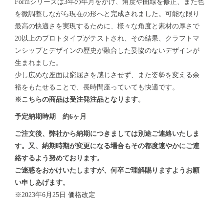
Formシリーズは3年の年月をかけ、角度や曲線を修正、また色
を微調整しながら現在の形へと完成されました。可能な限り
最高の快適さを実現するために、様々な角度と素材の厚さで
20以上のプロトタイプがテストされ、その結果、クラフトマ
ンシップとデザインの歴史が融合した妥協のないデザインが
生まれました。
少し広めな座面は窮屈さを感じさせず、また姿勢を変える余
裕をもたせることで、長時間座っていても快適です。
※こちらの商品は受注発注品となります。
予定納期時期 約6ヶ月
ご注文後、弊社から納期につきましては別途ご連絡いたしま
す。又、納期時期が変更になる場合もその都度速やかにご連
絡するよう努めております。
ご迷惑をおかけいたしますが、何卒ご理解賜りますようお願
い申しあげます。
※2023年6月25日 価格改定