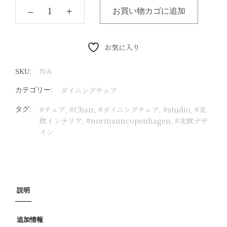
‒
+
お買い物カゴに追加
お気に入り
SKU:
N/A
ダイニングチェア
カテゴリー:
#チェア
#Chair
#ダイニングチェア
#studio
#北
タグ:
,
,
,
,
欧インテリア
#normanncopenhagen
#北欧デザ
,
,
イン
説明
追加情報