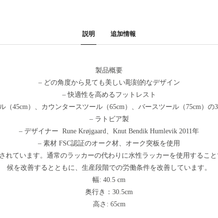
説明
追加情報
製品概要
– どの角度から見ても美しい彫刻的なデザイン
– 快適性を高めるフットレスト
ール（45cm）、カウンタースツール（65cm）、バースツール（75cm）の
– ラトビア製
– デザイナー Rune Krøjgaard、Knut Bendik Humlevik 2011年
– 素材 FSC認証のオーク材、オーク突板を使用
生産されています。通常のラッカーの代わりに水性ラッカーを使用するこ
候を改善するとともに、生産段階での労働条件を改善しています。
幅: 40.5 cm
奥行き：30.5cm
高さ: 65cm