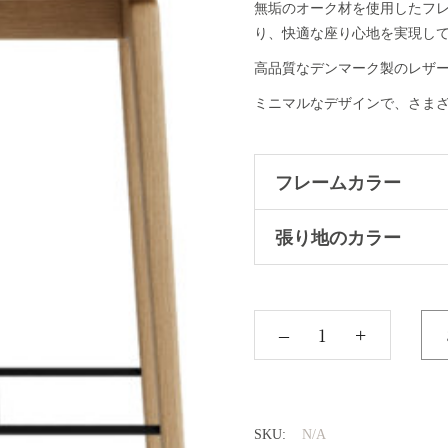
無垢のオーク材を使用したフ
り、快適な座り心地を実現し
高品質なデンマーク製のレザ
ミニマルなデザインで、さま
フレームカラー
張り地のカラー
‒
+
SKU:
N/A