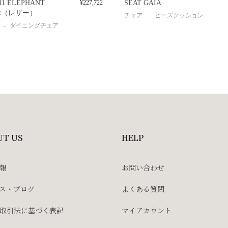
11 ELEPHANT
¥
227,722
SEAT GAIA
IR（レザー）
チェア
ビーズクッション
ダイニングチェア
UT US
HELP
報
お問い合わせ
ス・ブログ
よくある質問
取引法に基づく表記
マイアカウント