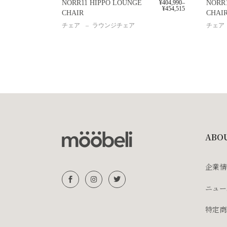
NORR11 HIPPO LOUNGE
¥
404,990
–
NORR
¥
454,515
CHAIR
CHA
チェア
ラウンジチェア
チェア
ABO
企業情
ニュー
特定商