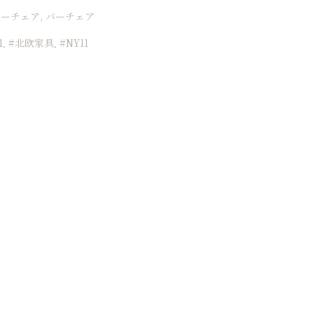
ーチェア, バーチェア
1
#北欧家具
#NY11
,
,