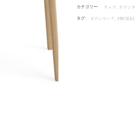
チェア
カウンタ
カテゴリー:
,
#デンマーク
#NORR1
タグ:
,