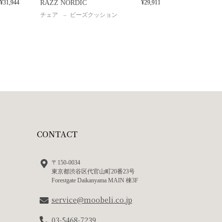
¥
31,944
RAZZ NORDIC
¥
29,911
チェア
ビーズクッション
CONTACT
〒150-0034
東京都渋谷区代官山町20番23号
Forestgate Daikanyama MAIN 棟3F
service@moobeli.co.jp
03-5468-7239