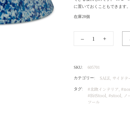
に置いておくこともできます
在庫28個
‒
+
SKU:
605701
SALE
サイドテ
カテゴリー:
,
#北欧インテリア
#no
タグ:
,
#BitStool
#stool
ノ
,
,
ツール