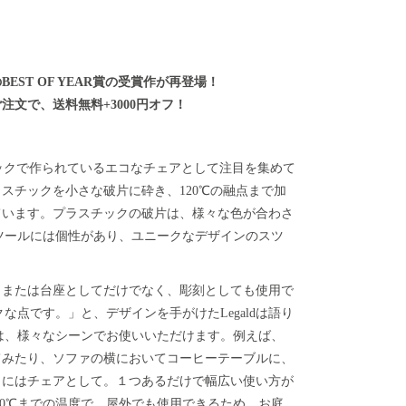
ST OF YEAR賞の受賞作が再登場！
文で、送料無料+3000円オフ！
プラスチックで作られているエコなチェアとして注目を集めて
スチックを小さな破片に砕き、120℃の融点まで加
ています。プラスチックの破片は、様々な色が合わさ
スツールには個性があり、ユニークなデザインのスツ
、または台座としてだけでなく、彫刻としても使用で
クな点です。」と、デザインを手がけたLegaldは語り
ルは、様々なシーンでお使いいただけます。例えば、
てみたり、ソファの横においてコーヒーテーブルに、
きにはチェアとして。１つあるだけで幅広い使い方が
～50℃までの温度で、屋外でも使用できるため、お庭