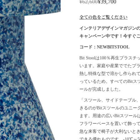
¥
62,600
¥
39,700
全ての色をご覧ください
インテリアデザインマガジンのBE
キャンペーン中です！今すぐご注
コード：NEWBITSTOOL
Bit Stoolは100％再生
います。家庭や産業ででたプラ
熱し特殊な型で溶かし作られ
っているため。すべてのBit
ールが完成しました。
「スツール、サイドテーブル
きるのがBitスツールのユニー
ます。用途の広いBitスツー
フラワーベースを置いて飾っ
急な来客で椅子が大利ないと
できる優れものです。-10℃