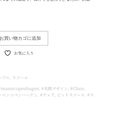
。
お買い物カゴに追加
お気に入り
ーブル
スツール
,
rmanncopenhagen
#北欧デザイン
#Chair
,
,
,
ーマンコペンハーゲン
#チェア
ビットスツール
#ス
,
,
,