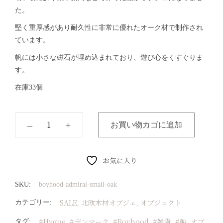
た。
堅く重厚感があり耐久性に非常に優れたオーク材で制作され
ています。
帆には小さな磁石が埋め込まれており、遊び心をくすぐりま
す。
在庫33個
‒
+
お買い物カゴに追加
お気に入り
SKU:
boyhood-admiral-small-oak
SALE
北欧木材オブジェ
オブジェクト
カテゴリー:
,
,
#Hygge
#デンマーク
#Boyhood
#雑貨
#船
オブ
タグ:
,
,
,
,
,