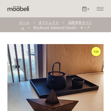
0
ホーム
オブジェクト
北欧木材オブジ
ェ
Boyhood Admiral Small – オーク
Sale