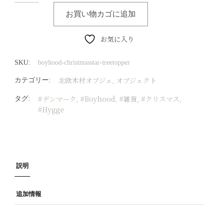
お買い物カゴに追加
お気に入り
SKU:
boyhood-christmasstar-treetopper
北欧木材オブジェ
オブジェクト
カテゴリー:
,
#デンマーク
#Boyhood
#雑貨
#クリスマス
タグ:
,
,
,
,
#Hygge
説明
追加情報