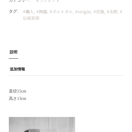
オブジェクト
カテゴリー:
#職人
#陶器
#ポルトガル
#origin
#花瓶
#北欧
#
タグ:
,
,
,
,
,
,
伝統芸術
説明
追加情報
直径15cm
高さ13cm