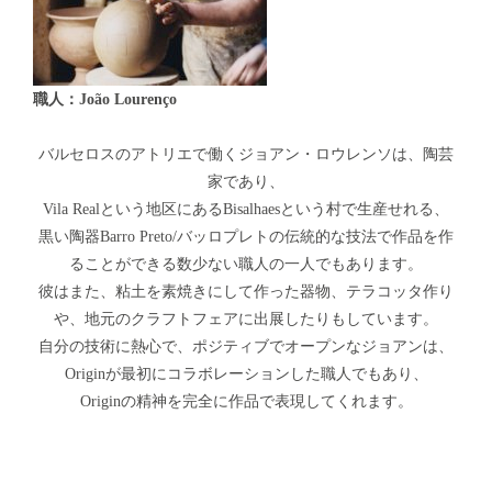
職人：João Lourenço
バルセロスのアトリエで働くジョアン・ロウレンソは、陶芸
家であり、
Vila Realという地区にあるBisalhaesという村で生産せれる、
黒い陶器Barro Preto/バッロプレトの伝統的な技法で作品を作
ることができる数少ない職人の一人でもあります。
彼はまた、粘土を素焼きにして作った器物、テラコッタ作り
や、地元のクラフトフェアに出展したりもしています。
自分の技術に熱心で、ポジティブでオープンなジョアンは、
Originが最初にコラボレーションした職人でもあり、
Originの精神を完全に作品で表現してくれます。