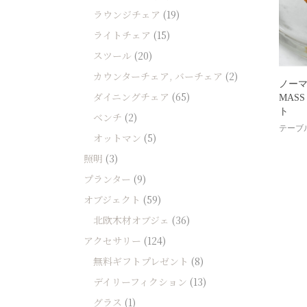
ソファー
ラウンジチェア
(19)
ビーズクッション
ライトチェア
(15)
スツール
(20)
吸音家具
カウンターチェア, バーチェア
(2)
ソファ
ノー
ダイニングチェア
(65)
MASS
デスク
ト
ベンチ
(2)
カテゴリなし
テーブ
オットマン
(5)
照明
(3)
プランター
(9)
オブジェクト
(59)
北欧木材オブジェ
(36)
アクセサリー
(124)
無料ギフトプレゼント
(8)
デイリーフィクション
(13)
グラス
(1)