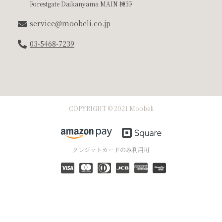
Forestgate Daikanyama MAIN 棟3F
service@moobeli.co.jp
03-5468-7239
COPYRIGHT © 2021 Moobeli
クレジットカードのみ利用可