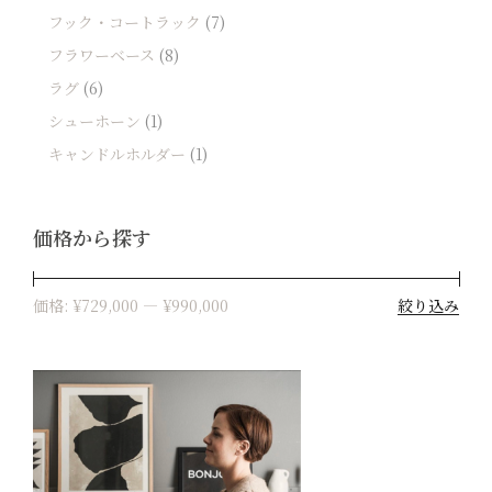
フック・コートラック
(7)
フラワーベース
(8)
ラグ
(6)
シューホーン
(1)
キャンドルホルダー
(1)
価格から探す
絞り込み
価格:
¥729,000
—
¥990,000