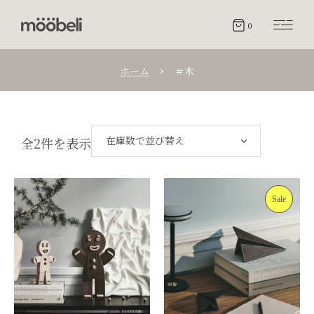
0
ホーム
＃木
在庫数で並び替え
全2件を表示
Sale