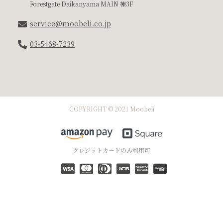
Forestgate Daikanyama MAIN 棟3F
service@moobeli.co.jp
03-5468-7239
COPYRIGHT © 2021 Moobeli
クレジットカードのみ利用可