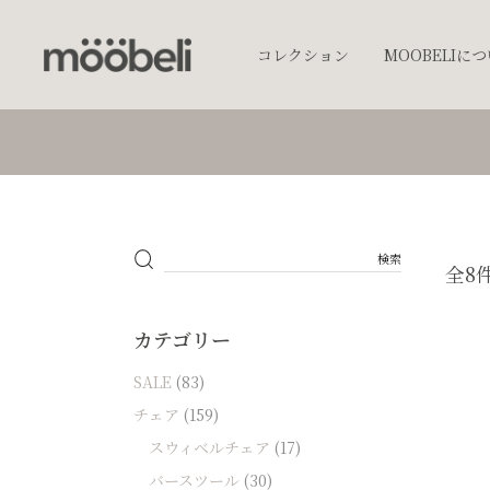
コレクション
MOOBELIに
チェア
キッチンウェア
テーブルウェア
照明
全8
プランター
オブジェクト
カテゴリー
アクセサリー
SALE
(83)
ベッド
チェア
(159)
棚
スウィベルチェア
(17)
テーブル
バースツール
(30)