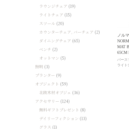
ソファー
ラウンジチェア
(19)
ビーズクッション
ライトチェア
(15)
スツール
(20)
吸音家具
カウンターチェア, バーチェア
(2)
ソファ
ノル
ダイニングチェア
(65)
NORM
デスク
MAT 
ベンチ
(2)
カテゴリなし
65CM
オットマン
(5)
バース
ライト
照明
(3)
プランター
(9)
オブジェクト
(59)
北欧木材オブジェ
(36)
アクセサリー
(124)
無料ギフトプレゼント
(8)
デイリーフィクション
(13)
グラス
(1)