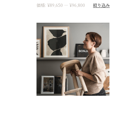
絞り込み
価格:
¥89,650
—
¥96,800