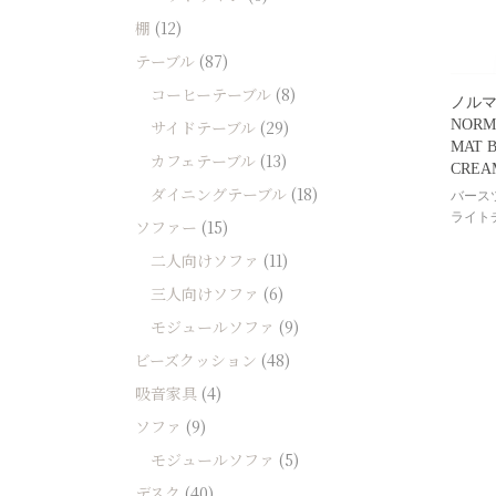
棚
(12)
テーブル
(87)
コーヒーテーブル
(8)
ノル
NORM
サイドテーブル
(29)
MAT 
カフェテーブル
(13)
CREA
ダイニングテーブル
(18)
バース
ライト
ソファー
(15)
二人向けソファ
(11)
三人向けソファ
(6)
モジュールソファ
(9)
ビーズクッション
(48)
吸音家具
(4)
ソファ
(9)
モジュールソファ
(5)
デスク
(40)