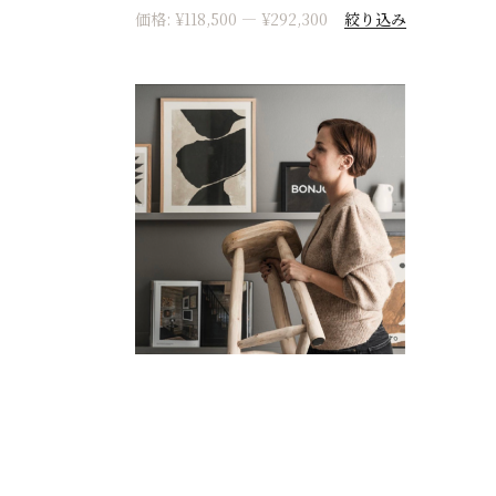
絞り込み
価格:
¥118,500
—
¥292,300