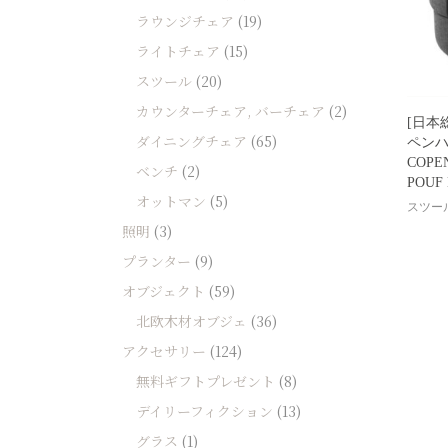
ソファー
ラウンジチェア
(19)
ビーズクッション
ライトチェア
(15)
スツール
(20)
吸音家具
カウンターチェア, バーチェア
(2)
ソファ
[日本
ダイニングチェア
(65)
ペンハ
デスク
COPE
ベンチ
(2)
カテゴリなし
POUF
オットマン
(5)
スツー
照明
(3)
プランター
(9)
オブジェクト
(59)
北欧木材オブジェ
(36)
アクセサリー
(124)
無料ギフトプレゼント
(8)
デイリーフィクション
(13)
グラス
(1)