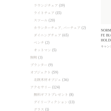
ソファー
ラウンジチェア
(19)
ビーズクッション
ライトチェア
(15)
スツール
(20)
吸音家具
カウンターチェア, バーチェア
(2)
ソファ
NORM
ダイニングチェア
(65)
FE B
デスク
HOLD
ベンチ
(2)
カテゴリなし
キャン
オットマン
(5)
照明
(3)
プランター
(9)
オブジェクト
(59)
北欧木材オブジェ
(36)
アクセサリー
(124)
無料ギフトプレゼント
(8)
デイリーフィクション
(13)
グラス
(1)