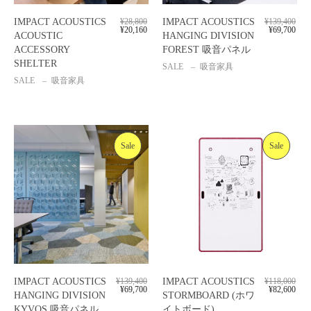
IMPACT ACOUSTICS
¥
28,800
IMPACT ACOUSTICS
¥
139,400
¥
20,160
¥
69,700
ACOUSTIC
HANGING DIVISION
ACCESSORY
FOREST 吸音パネル
SHELTER
SALE
吸音家具
SALE
吸音家具
Sale
Sale
IMPACT ACOUSTICS
¥
139,400
IMPACT ACOUSTICS
¥
118,000
¥
69,700
¥
82,600
HANGING DIVISION
STORMBOARD (ホワ
KYVOS 吸音パネル
イトボード)