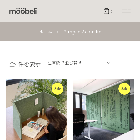
0
ホーム
#ImpactAcoustic
在庫数で並び替え
全4件を表示
Sale
Sale