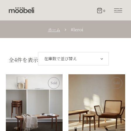
0
ホーム
#leroi
在庫数で並び替え
全4件を表示
Sold
Sold