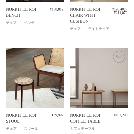
NORR11 LE ROI
¥
130,812
NORR11 LE ROI
¥
195,402
–
¥
211,072
BENCH
CHAIR WITH
CUSHION
チェア
ベンチ
チェア
ライトチェア
Sold
Sold
NORR11 LE ROI
¥
59,992
NORR11 LE ROI
¥
107,290
STOOL
COFFEE TABLE
チェア
スツール
カフェテーブル