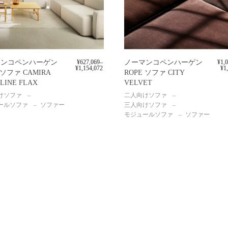
マンコペンハーゲン
¥
627,069
–
ノーマンコペンハーゲン
¥
1,
¥
1,154,072
¥
1
 ソファ CAMIRA
ROPE ソファ CITY
 LINE FLAX
VELVET
けソファ
二人向けソファ
ールソファ
ソファー
三人向けソファ
モジュールソファ
ソファー