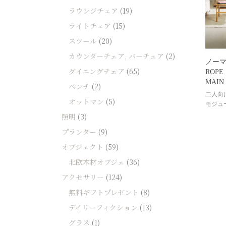
ソファー
ラウンジチェア
(19)
ビーズクッション
ライトチェア
(15)
スツール
(20)
吸音家具
カウンターチェア, バーチェア
(2)
ソファ
ノー
ダイニングチェア
(65)
ROPE
デスク
MAIN
ベンチ
(2)
カテゴリなし
二人向
オットマン
(5)
モジュ
照明
(3)
プランター
(9)
オブジェクト
(59)
北欧木材オブジェ
(36)
アクセサリー
(124)
無料ギフトプレゼント
(8)
デイリーフィクション
(13)
グラス
(1)