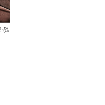
031,560
–
,413,947