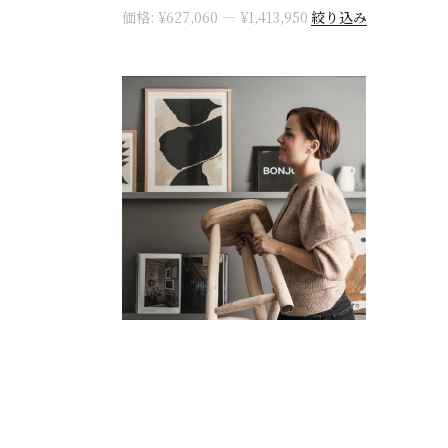
絞り込み
価格:
¥627,060
—
¥1,413,950