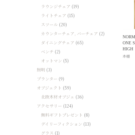
ソファー
ラウンジチェア
(19)
ビーズクッション
ライトチェア
(15)
スツール
(20)
吸音家具
カウンターチェア, バーチェア
(2)
ソファ
NORM
ダイニングチェア
(65)
ONE 
デスク
HIGH
ベンチ
(2)
カテゴリなし
本棚
オットマン
(5)
照明
(3)
プランター
(9)
オブジェクト
(59)
北欧木材オブジェ
(36)
アクセサリー
(124)
無料ギフトプレゼント
(8)
デイリーフィクション
(13)
グラス
(1)