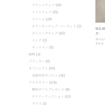
ソファー
ラウンジチェア
(19)
ビーズクッション
ライトチェア
(15)
スツール
(20)
吸音家具
カウンターチェア, バーチェア
(2)
ソファ
SULA
ダイニングチェア
(65)
ク-
デスク
ホーム
ベンチ
(2)
カテゴリなし
デスク
オットマン
(5)
照明
(3)
プランター
(9)
オブジェクト
(59)
北欧木材オブジェ
(36)
アクセサリー
(124)
無料ギフトプレゼント
(8)
デイリーフィクション
(13)
グラス
(1)