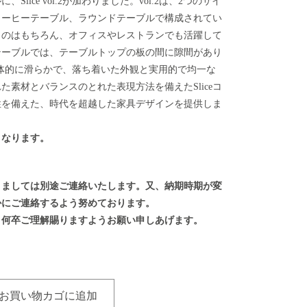
、Slice vol.2が加わりました。vol.2は、2つのサイ
コーヒーテーブル、ラウンドテーブルで構成されてい
くのはもちろん、オフィスやレストランでも活躍して
ceテーブルでは、テーブルトップの板の間に隙間があり
では、全体的に滑らかで、落ち着いた外観と実用的で均一な
た素材とバランスのとれた表現方法を備えたSliceコ
性を備えた、時代を超越した家具デザインを提供しま
となります。
きましては別途ご連絡いたします。又、納期時期が変
かにご連絡するよう努めております。
、何卒ご理解賜りますようお願い申しあげます。
お買い物カゴに追加