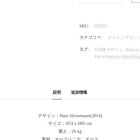
SKU:
603352
ダイニングテー
カテゴリー:
#北欧デザイン
#slice
タグ:
,
#normanncopenha
説明
追加情報
デザイン：Hans Hornemann(2014)
サイズ：H74 x Ø95 cm
重さ：26 kg
素材：オークベニヤ、オーク