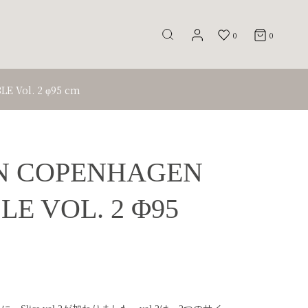
0
0
E Vol. 2 φ95 cm
 COPENHAGEN
LE VOL. 2 Φ95