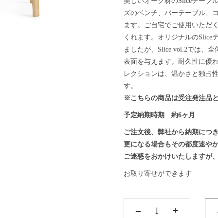
美しいオーク材のSliceテーブルに
ズのベンチ、バーテーブル、
ます。ご自宅でご使用いただ
くれます。オリジナルのSli
ましたが、Slice vol.2
表面を与えます。耐久性に優れ
レクションは、温かさと独占
す。
※こちらの商品は受注発注品
予定納期時期 約6ヶ月
ご注文後、弊社から納期につ
更になる場合もその都度速や
ご迷惑をおかけいたしますが
お取り寄せができます
‒
+