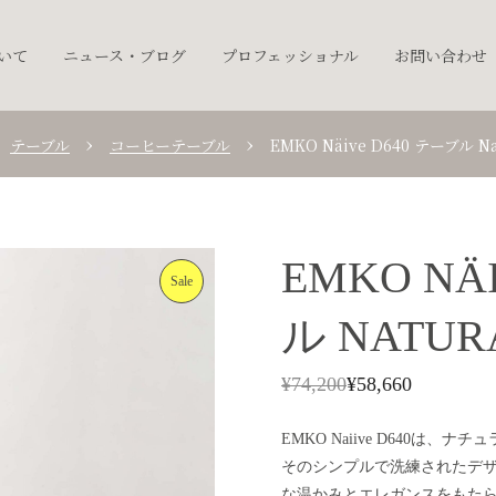
ついて
ニュース・ブログ
プロフェッショナル
お問い合わせ
テーブル
コーヒーテーブル
EMKO Näive D640 テーブル Na
EMKO NÄ
Sale
ル NATUR
¥
74,200
¥
58,660
EMKO Naiive D640
そのシンプルで洗練されたデ
な温かみとエレガンスをもた