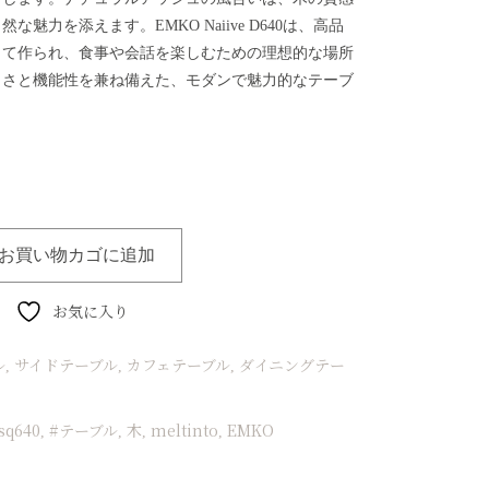
魅力を添えます。EMKO Naiive D640は、高品
って作られ、食事や会話を楽しむための理想的な場所
しさと機能性を兼ね備えた、モダンで魅力的なテーブ
お買い物カゴに追加
お気に入り
ル
サイドテーブル
カフェテーブル
ダイニングテー
,
,
,
sq640
#テーブル
木
meltinto
EMKO
,
,
,
,