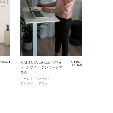
Sold
Sold
539,693
MAHTUVA LARGE ホワイ
¥
73,199
–
¥
77,699
ト×ホワイト テレワークデ
スク
ホームオフィスデスク
テーブル
デスク