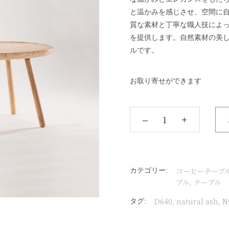
と温かみを感じさせ、空間に自然な
質な素材と丁寧な職人技によ
を提供します。自然素材の美
ルです。
お取り寄せができます
‒
+
コーヒーテーブ
カテゴリー:
ブル
テーブル
,
D640
natural ash
N
タグ:
,
,