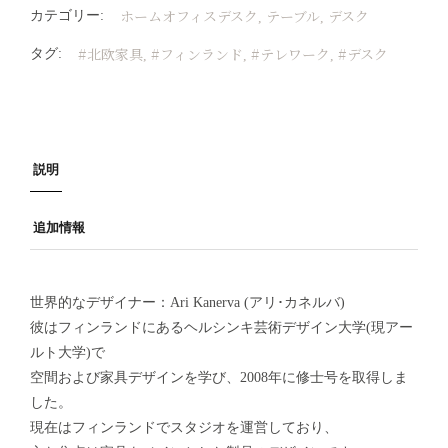
ホームオフィスデスク
テーブル
デスク
カテゴリー:
,
,
#北欧家具
#フィンランド
#テレワーク
#デスク
タグ:
,
,
,
説明
追加情報
世界的なデザイナー：Ari Kanerva (アリ･カネルバ)
彼はフィンランドにあるヘルシンキ芸術デザイン大学(現アー
ルト大学)で
空間および家具デザインを学び、2008年に修士号を取得しま
した。
現在はフィンランドでスタジオを運営しており、