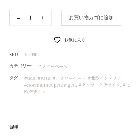
‒
+
お買い物カゴに追加
お気に入り
SKU:
102090
フラワーベース
カテゴリー:
#tide
#vase
#フラワーベース
#北欧インテリア
タグ:
,
,
,
,
#normanncopenhagen
#デンマークデザイン
#北
,
,
欧デザイン
説明