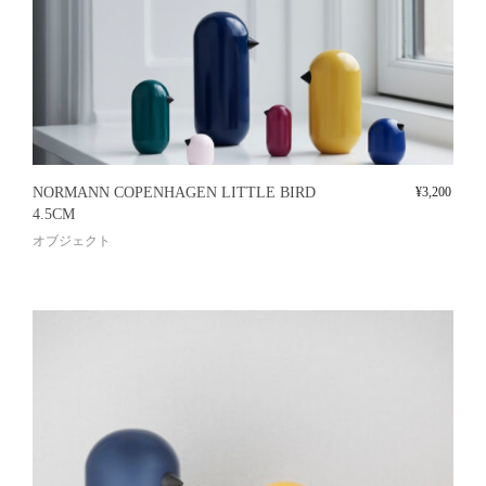
NORMANN COPENHAGEN LITTLE BIRD
¥
3,200
4.5CM
オブジェクト