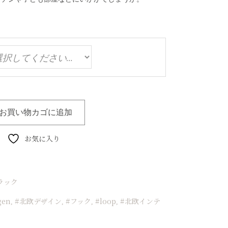
お買い物カゴに追加
お気に入り
ラック
gen
#北欧デザイン
#フック
#loop
#北欧インテ
,
,
,
,