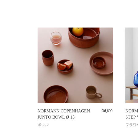
NORMANN COPENHAGEN
¥
6,600
NORM
JUNTO BOWL Ø 15
STEP 
ボウル
フラワ