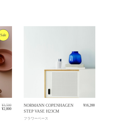
Sale
¥
3,500
NORMANN COPENHAGEN
¥
16,200
¥
2,800
STEP VASE H23CM
フラワーベース