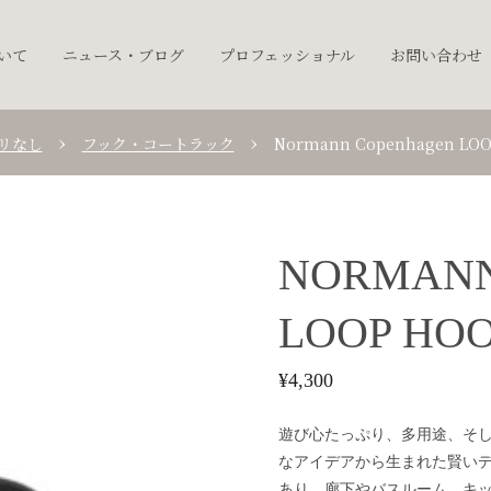
ついて
ニュース・ブログ
プロフェッショナル
お問い合わせ
リなし
フック・コートラック
Normann Copenhagen LO
NORMANN
LOOP HO
¥
4,300
遊び心たっぷり、多用途、そし
なアイデアから生まれた賢いデ
あり、廊下やバスルーム、キ