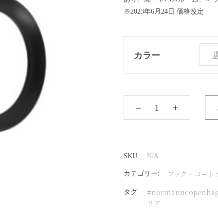
※2023年6月24日 価格改定
カラー
‒
+
SKU:
N/A
フック・コート
カテゴリー:
#normanncopenha
タグ:
リア