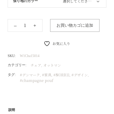
選択してください…
張り地のカラー
‒
+
お買い物カゴに追加
お気に入り
SKU:
W1Cha15014
チェア
オットマン
カテゴリー:
,
#デンマーク
#家具
#NORR11
#デザイン
タグ:
,
,
,
,
#champagne pouf
説明