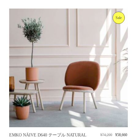
Sale
EMKO NÄIVE D640 テーブル NATURAL
¥
74,200
¥
58,660