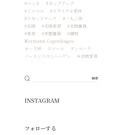
#ベッド
#ポップアップ
#ミニマル
#リサイクル素材
#リモートワーク
#一人二役
#北欧
#北欧家具
#北欧雑貨
#家具
#木製雑貨
#植物
Normann Copenhagen
オーク材
スツール
デンマーク
ノーマンコペンハーゲン
＃北欧家具
INSTAGRAM
フォローする