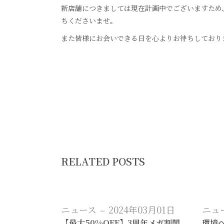
ソファー
新店舗につきましては現在計画中でございますため
ちくださいませ。
ビーズクッション
また皆様にお会いできる日を心よりお待ちしており
吸音家具
ソファ
デスク
カテゴリなし
RELATED POSTS
ニュース
2024年03月01日
ニュ
【最大50%OFF】3周年メガ割開
環境