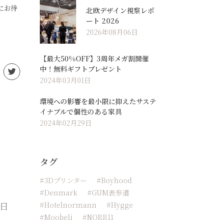
にお待
北欧デザイン視察レポ
ート 2026
2026年08月06日
【最大50%OFF】3周年メガ割開催
中！無料ギフトプレゼント
2024年03月01日
環境への影響を最小限に抑えたサステ
イナブルで個性のある家具
2024年02月29日
タグ
#3Dプリンター
#boyhood
#Denmark
#GUM表参道
2日
#hotelnormann
#hygge
#moobeli
#NORR11