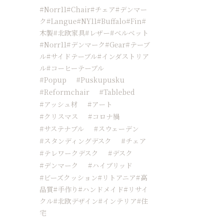
#Norr11#chair#チェア#デンマー
ク#langue#NY11#buffalo#fin#
木製#北欧家具#レザー#ベルベット
#norr11#デンマーク#Gear#テーブ
ル#サイドテーブル#インダストリア
ル#コーヒーテーブル
#popup
#Puskupusku
#reformchair
#tablebed
#アッシュ材
#アート
#クリスマス
#コロナ禍
#サステナブル
#スウェーデン
#スタンディングデスク
#チェア
#テレワークデスク
#デスク
#デンマーク
#ハイブリッド
#ビーズクッション#リトアニア#高
品質#手作り#ハンドメイド#リサイ
クル#北欧デザイン#インテリア#住
宅