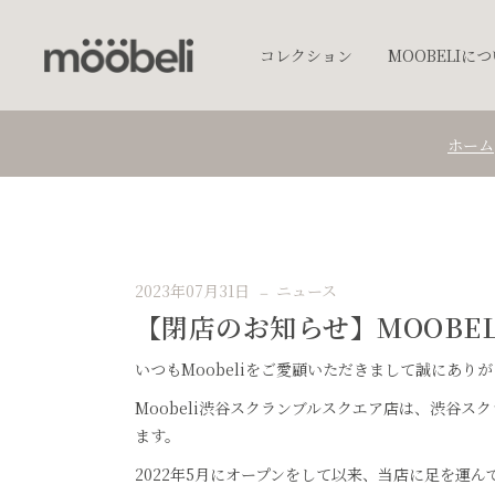
コレクション
MOOBELIに
ホーム
チェア
キッチンウェア
テーブルウェア
照明
2023年07月31日
ニュース
プランター
【閉店のお知らせ】MOOBE
オブジェクト
アクセサリー
いつもMoobeliをご愛顧いただきまして誠にあり
ベッド
Moobeli渋谷スクランブルスクエア店は、渋谷ス
ます。
棚
2022年5月にオープンをして以来、当店に足を運
テーブル