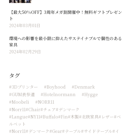
【最大50%OFF】3周年メガ割開催中！無料ギフトプレゼン
ト
2024年03月01日
環境への影響を最小限に抑えたサステイナブルで個性のある
家具
2024年02月29日
タグ
#3Dプリンター
#boyhood
#Denmark
#GUM表参道
#hotelnormann
#hygge
#moobeli
#NORR11
#Norr11#chair#チェア#デンマーク
#langue#NY11#buffalo#fin#木製#北欧家具#レザー#ベ
ルベット
#norr11#デンマーク#Gear#テーブル#サイドテーブル#イ