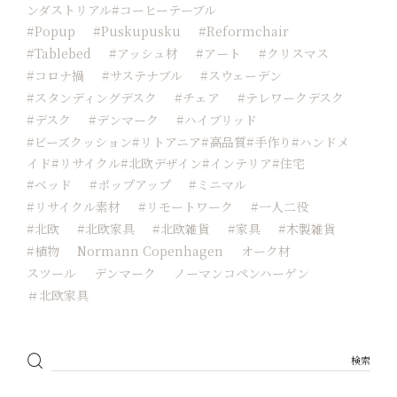
ンダストリアル#コーヒーテーブル
#popup
#Puskupusku
#reformchair
#tablebed
#アッシュ材
#アート
#クリスマス
#コロナ禍
#サステナブル
#スウェーデン
#スタンディングデスク
#チェア
#テレワークデスク
#デスク
#デンマーク
#ハイブリッド
#ビーズクッション#リトアニア#高品質#手作り#ハンドメ
イド#リサイクル#北欧デザイン#インテリア#住宅
#ベッド
#ポップアップ
#ミニマル
#リサイクル素材
#リモートワーク
#一人二役
#北欧
#北欧家具
#北欧雑貨
#家具
#木製雑貨
#植物
Normann Copenhagen
オーク材
スツール
デンマーク
ノーマンコペンハーゲン
＃北欧家具