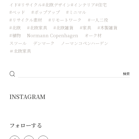
イド#リサイクル#北欧デザイン#インテリア#住宅
#ベッド
#ポップアップ
#ミニマル
#リサイクル素材
#リモートワーク
#一人二役
#北欧
#北欧家具
#北欧雑貨
#家具
#木製雑貨
#植物
Normann Copenhagen
オーク材
スツール
デンマーク
ノーマンコペンハーゲン
＃北欧家具
INSTAGRAM
フォローする