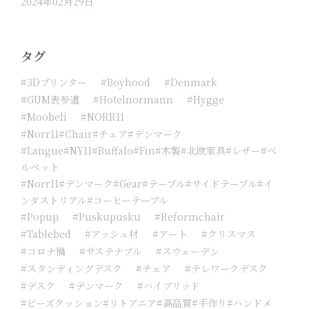
2024年02月29日
タグ
#3Dプリンター
#boyhood
#Denmark
#GUM表参道
#hotelnormann
#hygge
#moobeli
#NORR11
#Norr11#chair#チェア#デンマーク
#langue#NY11#buffalo#fin#木製#北欧家具#レザー#ベ
ルベット
#norr11#デンマーク#Gear#テーブル#サイドテーブル#イ
ンダストリアル#コーヒーテーブル
#popup
#Puskupusku
#reformchair
#tablebed
#アッシュ材
#アート
#クリスマス
#コロナ禍
#サステナブル
#スウェーデン
#スタンディングデスク
#チェア
#テレワークデスク
#デスク
#デンマーク
#ハイブリッド
#ビーズクッション#リトアニア#高品質#手作り#ハンドメ