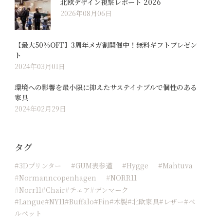
北欧デザイン視察レポート 2026
2026年08月06日
【最大50%OFF】3周年メガ割開催中！無料ギフトプレゼン
ト
2024年03月01日
環境への影響を最小限に抑えたサステイナブルで個性のある
家具
2024年02月29日
タグ
#3Dプリンター
#GUM表参道
#hygge
#Mahtuva
#normanncopenhagen
#NORR11
#Norr11#chair#チェア#デンマーク
#langue#NY11#buffalo#fin#木製#北欧家具#レザー#ベ
ルベット