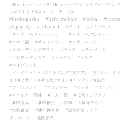
#norr11#デンマーク#Gear#テーブル#サイドテーブル#イ
ンダストリアル#コーヒーテーブル
#Puskupusku
#reformchair
#Selka
#sopiva
#squarely
#tablebed
#アート
#クリスマス
#クリスマスキャンペーン
#クリスマスプレゼント
#コロナ禍
#サステナブル
#スウェーデン
#スタンディングデスク
#チェア
#テレワーク
#テレワークデスク
#テーブル
#デスク
#ハイブリッド
#ビーズクッション#リトアニア#高品質#手作り#ハンドメ
イド#リサイクル#北欧デザイン#インテリア#住宅
#フィンランド
#プランター
#ベッド
#ミニマル
#リサイクル素材
#一人二役
#北欧インテリア
#北欧家具
#北欧雑貨
#家具
#昇降デスク
#木製雑貨
#機能性家具
#調節可能デスク
デンマーク
北欧家具