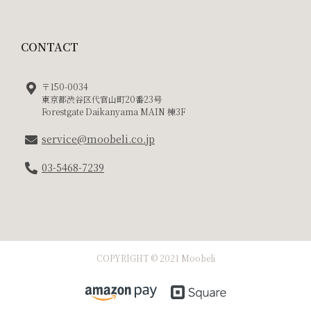
CONTACT
〒150-0034
東京都渋谷区代官山町20番23号
Forestgate Daikanyama MAIN 棟3F
service@moobeli.co.jp
03-5468-7239
COPYRIGHT © 2021 Moobeli