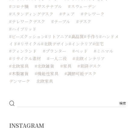
#コロナ禍
#サステナブル
#スウェーデン
#スタンディングデスク
#チェア
#テレワーク
#テレワークデスク
#テーブル
#デスク
#ハイブリッド
#ビーズクッション#リトアニア#高品質#手作り#ハンドメ
イド#リサイクル#北欧デザイン#インテリア#住宅
#フィンランド
#プランター
#ベッド
#ミニマル
#リサイクル素材
#一人二役
#北欧インテリア
#北欧家具
#北欧雑貨
#家具
#昇降デスク
#木製雑貨
#機能性家具
#調節可能デスク
デンマーク
北欧家具
INSTAGRAM