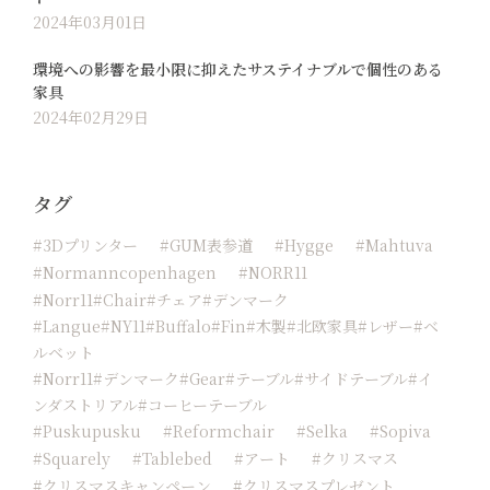
2024年03月01日
環境への影響を最小限に抑えたサステイナブルで個性のある
家具
2024年02月29日
タグ
#3Dプリンター
#GUM表参道
#hygge
#Mahtuva
#normanncopenhagen
#NORR11
#Norr11#chair#チェア#デンマーク
#langue#NY11#buffalo#fin#木製#北欧家具#レザー#ベ
ルベット
#norr11#デンマーク#Gear#テーブル#サイドテーブル#イ
ンダストリアル#コーヒーテーブル
#Puskupusku
#reformchair
#Selka
#sopiva
#squarely
#tablebed
#アート
#クリスマス
#クリスマスキャンペーン
#クリスマスプレゼント