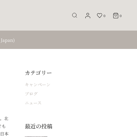
0
0
apan)
カテゴリー
キャンペーン
ブログ
ニュース
。北
最近の投稿
でも
は日本