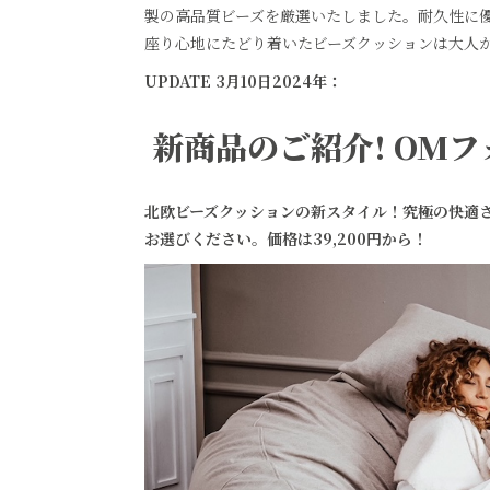
製の高品質ビーズを厳選いたしました。耐久性に
ソファー
座り心地にたどり着いたビーズクッションは大人か
ビーズクッション
UPDATE 3月10日2024年：
吸音家具
ソファ
新商品のご紹介! OM
デスク
カテゴリなし
北欧ビーズクッションの新スタイル！究極の快適
お選びください。価格は39,200円から！