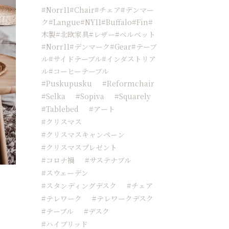
#Norr11#chair#チェア#デンマー
ク#langue#NY11#buffalo#fin#
木製#北欧家具#レザー#ベルベット
#norr11#デンマーク#Gear#テーブ
ル#サイドテーブル#インダストリア
ル#コーヒーテーブル
#Puskupusku
#reformchair
#Selka
#sopiva
#squarely
#tablebed
#アート
#クリスマス
#クリスマスキャンペーン
#クリスマスプレゼント
#コロナ禍
#サステナブル
#スウェーデン
#スタンディングデスク
#チェア
#テレワーク
#テレワークデスク
#テーブル
#デスク
#ハイブリッド