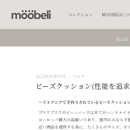
コレクション
MOOBELIに
ホーム
チェア
キッチンウェア
テーブルウェア
照明
2022年01月05日
ブログ
プランター
ビーズクッション(性能を追求した
オブジェクト
アクセサリー
〜リトアニアで手作りされているビーズクッション〜
ベッド
プスクプスクのビーンバッグは全てがハンドメイ
棚
ヨーロッパ最大の品揃いであり、屋内のみならず
テーブル
近い商品を提供する為に、たくさんのサイズ、モ