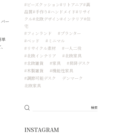
#ビーズクッション#リトアニア#高
品質#手作り#ハンドメイド#リサイ
クル#北欧デザイン#インテリア#住
カバー
宅
#フィンランド
#プランター
簡単
#ベッド
#ミニマル
ど、
#リサイクル素材
#一人二役
#北欧インテリア
#北欧家具
#北欧雑貨
#家具
#昇降デスク
#木製雑貨
#機能性家具
#調節可能デスク
デンマーク
北欧家具
INSTAGRAM