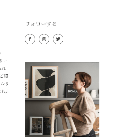
フォローする
地
リー
られ
ご紹
バルリ
地も非