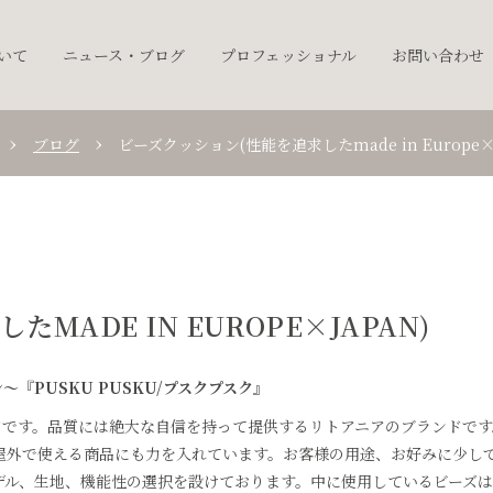
ついて
ニュース・ブログ
プロフェッショナル
お問い合わせ
ブログ
ビーズクッション(性能を追求したmade in Europe×J
MADE IN EUROPE×JAPAN)
『PUSKU PUSKU/プスクプスク』
ドです。品質には絶大な自信を持って提供するリトアニアのブランドです
屋外で使える商品にも力を入れています。お客様の用途、お好みに少し
デル、生地、機能性の選択を設けております。中に使用しているビーズ