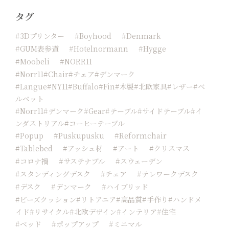
タグ
#3Dプリンター
#boyhood
#Denmark
#GUM表参道
#hotelnormann
#hygge
#moobeli
#NORR11
#Norr11#chair#チェア#デンマーク
#langue#NY11#buffalo#fin#木製#北欧家具#レザー#ベ
ルベット
#norr11#デンマーク#Gear#テーブル#サイドテーブル#イ
ンダストリアル#コーヒーテーブル
#popup
#Puskupusku
#reformchair
#tablebed
#アッシュ材
#アート
#クリスマス
#コロナ禍
#サステナブル
#スウェーデン
#スタンディングデスク
#チェア
#テレワークデスク
#デスク
#デンマーク
#ハイブリッド
#ビーズクッション#リトアニア#高品質#手作り#ハンドメ
イド#リサイクル#北欧デザイン#インテリア#住宅
#ベッド
#ポップアップ
#ミニマル