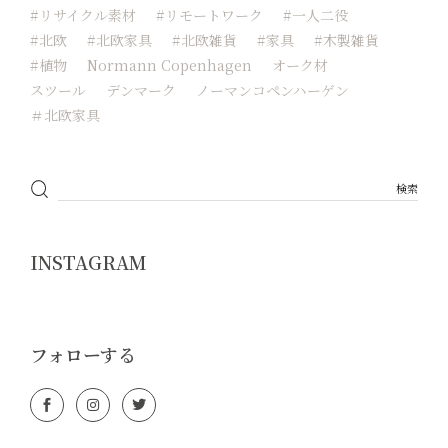
#リサイクル素材
#リモートワーク
#一人二役
#北欧
#北欧家具
#北欧雑貨
#家具
#木製雑貨
#植物
Normann Copenhagen
オーク材
スツール
デンマーク
ノーマンコペンハーゲン
＃北欧家具
INSTAGRAM
フォローする