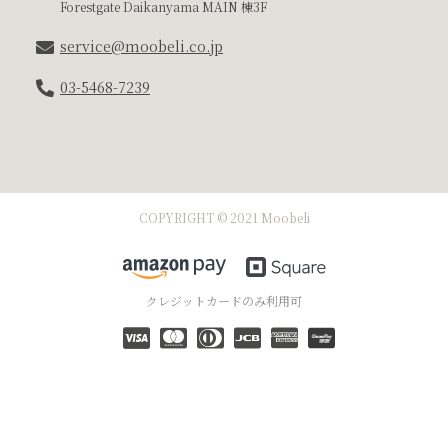
Forestgate Daikanyama MAIN 棟3F
service@moobeli.co.jp
03-5468-7239
COPYRIGHT © 2021 Moobeli
クレジットカードのみ利用可