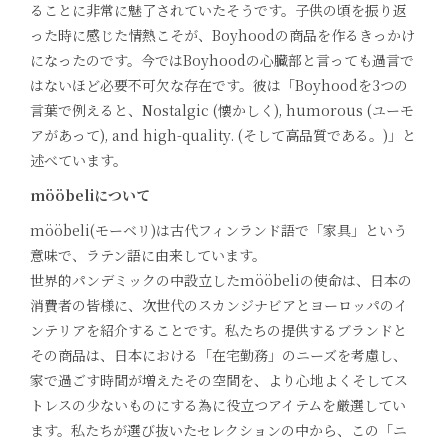
ることに非常に魅了されていたそうです。子供の頃を振り返
った時に感じた情熱こそが、Boyhoodの商品を作るきっかけ
になったのです。今ではBoyhoodの心臓部と言っても過言で
はないほど必要不可欠な存在です。彼は「Boyhoodを3つの
言葉で例えると、Nostalgic (懐かしく), humorous (ユーモ
アがあって), and high-quality. (そして高品質である。)」と
述べています。
mööbeliについて
mööbeli(モーベリ)は古代フィンランド語で「家具」という
意味で、ラテン語に由来しています。
世界的パンデミックの中設立したmööbeliの使命は、日本の
消費者の皆様に、次世代のスカンジナビアとヨーロッパのイ
ンテリアを紹介することです。私たちの提供するブランドと
その商品は、日本における「在宅勤務」のニーズを考慮し、
家で過ごす時間が増えたその空間を、より心地よくそしてス
トレスの少ないものにする為に役立つアイテムを厳選してい
ます。私たちが選び抜いたセレクションの中から、この「ニ