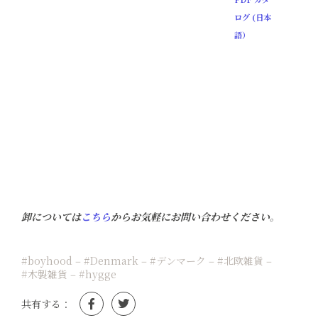
ログ (日本
語）
卸については
こちら
からお気軽にお問い合わせください。
#boyhood
‒
#Denmark
‒
#デンマーク
‒
#北欧雑貨
‒
#木製雑貨
‒
#hygge