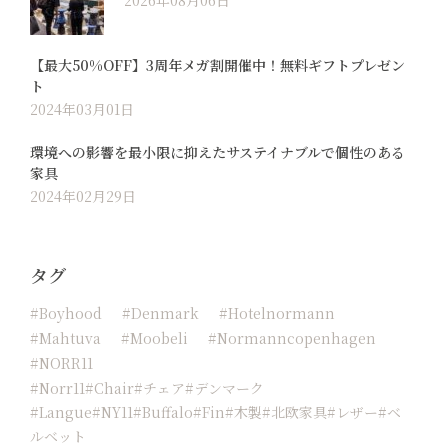
2026年08月06日
【最大50%OFF】3周年メガ割開催中！無料ギフトプレゼン
ト
2024年03月01日
環境への影響を最小限に抑えたサステイナブルで個性のある
家具
2024年02月29日
タグ
#boyhood
#Denmark
#hotelnormann
#Mahtuva
#moobeli
#normanncopenhagen
#NORR11
#Norr11#chair#チェア#デンマーク
#langue#NY11#buffalo#fin#木製#北欧家具#レザー#ベ
ルベット