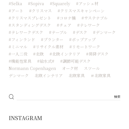
#Selka
#sopiva
#squarely
#アッシュ材
#アート
#クリスマス
#クリスマスキャンペーン
#クリスマスプレゼント
#コロナ禍
#サステナブル
#スタンディングデスク
#チェア
#テレワーク
#テレワークデスク
#テーブル
#デスク
#デンマーク
#フィンランド
#プランター
#ポップアップ
#ミニマル
#リサイクル素材
#リモートワーク
#一人二役
#北欧
#北欧インテリア
#昇降デスク
#機能性家具
#給水式#
#調節可能デスク
Normann Copenhagen
オーク材
スツール
デンマーク
北欧インテリア
北欧家具
＃北欧家具
INSTAGRAM