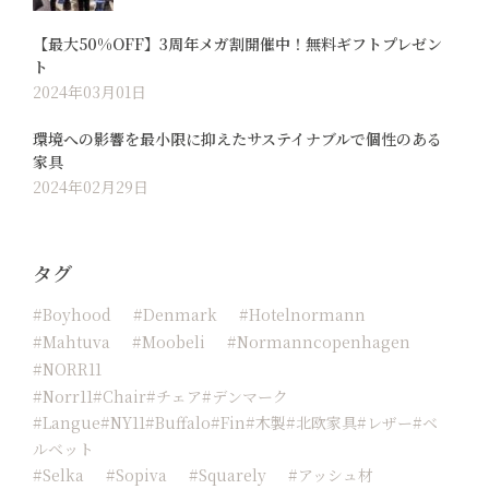
【最大50%OFF】3周年メガ割開催中！無料ギフトプレゼン
ト
2024年03月01日
環境への影響を最小限に抑えたサステイナブルで個性のある
家具
2024年02月29日
タグ
#boyhood
#Denmark
#hotelnormann
#Mahtuva
#moobeli
#normanncopenhagen
#NORR11
#Norr11#chair#チェア#デンマーク
#langue#NY11#buffalo#fin#木製#北欧家具#レザー#ベ
ルベット
#Selka
#sopiva
#squarely
#アッシュ材