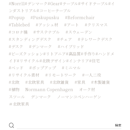
#norr11#デンマーク#Gear#テーブル#サイドテーブル#イ
ンダストリアル#コーヒーテーブル
#popup
#Puskupusku
#reformchair
#tablebed
#アッシュ材
#アート
#クリスマス
#コロナ禍
#サステナブル
#スウェーデン
#スタンディングデスク
#チェア
#テレワークデスク
#デスク
#デンマーク
#ハイブリッド
#ビーズクッション#リトアニア#高品質#手作り#ハンドメ
イド#リサイクル#北欧デザイン#インテリア#住宅
#ベッド
#ポップアップ
#ミニマル
#リサイクル素材
#リモートワーク
#一人二役
#北欧
#北欧家具
#北欧雑貨
#家具
#木製雑貨
#植物
Normann Copenhagen
オーク材
スツール
デンマーク
ノーマンコペンハーゲン
＃北欧家具