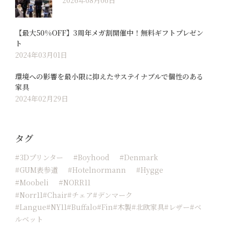
2026年08月06日
【最大50%OFF】3周年メガ割開催中！無料ギフトプレゼン
ト
2024年03月01日
環境への影響を最小限に抑えたサステイナブルで個性のある
家具
2024年02月29日
タグ
#3Dプリンター
#boyhood
#Denmark
#GUM表参道
#hotelnormann
#hygge
#moobeli
#NORR11
#Norr11#chair#チェア#デンマーク
#langue#NY11#buffalo#fin#木製#北欧家具#レザー#ベ
ルベット