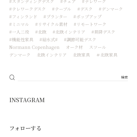
#スタンディングデスク
#チェア
#テレワーク
#テレワークデスク
#テーブル
#デスク
#デンマーク
#フィンランド
#プランター
#ポップアップ
#ミニマル
#リサイクル素材
#リモートワーク
#一人二役
#北欧
#北欧インテリア
#昇降デスク
#機能性家具
#給水式#
#調節可能デスク
Normann Copenhagen
オーク材
スツール
デンマーク
北欧インテリア
北欧家具
＃北欧家具
INSTAGRAM
フォローする