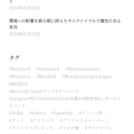
ト
2024年03月01日
環境への影響を最小限に抑えたサステイナブルで個性のある
家具
2024年02月29日
タグ
#boyhood
#Denmark
#hotelnormann
#Mahtuva
#moobeli
#normanncopenhagen
#NORR11
#Norr11#chair#チェア#デンマーク
#langue#NY11#buffalo#fin#木製#北欧家具#レザー#ベ
ルベット
#Selka
#sopiva
#squarely
#アッシュ材
#アート
#クリスマス
#クリスマスキャンペーン
#クリスマスプレゼント
#コロナ禍
#サステナブル