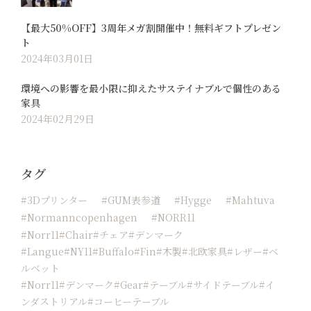
【最大50%OFF】3周年メガ割開催中！無料ギフトプレゼン
ト
2024年03月01日
環境への影響を最小限に抑えたサステイナブルで個性のある
家具
2024年02月29日
タグ
#3Dプリンター
#GUM表参道
#hygge
#Mahtuva
#normanncopenhagen
#NORR11
#Norr11#chair#チェア#デンマーク
#langue#NY11#buffalo#fin#木製#北欧家具#レザー#ベ
ルベット
#norr11#デンマーク#Gear#テーブル#サイドテーブル#イ
ンダストリアル#コーヒーテーブル