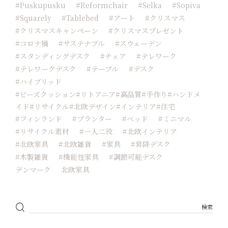
#Puskupusku
#reformchair
#Selka
#sopiva
#squarely
#tablebed
#アート
#クリスマス
#クリスマスキャンペーン
#クリスマスプレゼント
#コロナ禍
#サステナブル
#スウェーデン
#スタンディングデスク
#チェア
#テレワーク
#テレワークデスク
#テーブル
#デスク
#ハイブリッド
#ビーズクッション#リトアニア#高品質#手作り#ハンドメ
イド#リサイクル#北欧デザイン#インテリア#住宅
#フィンランド
#プランター
#ベッド
#ミニマル
#リサイクル素材
#一人二役
#北欧インテリア
#北欧家具
#北欧雑貨
#家具
#昇降デスク
#木製雑貨
#機能性家具
#調節可能デスク
デンマーク
北欧家具