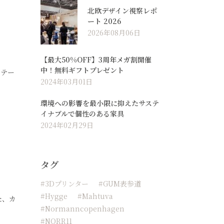
北欧デザイン視察レポ
ート 2026
2026年08月06日
【最大50%OFF】3周年メガ割開催
中！無料ギフトプレゼント
、テー
2024年03月01日
環境への影響を最小限に抑えたサステ
イナブルで個性のある家具
2024年02月29日
タグ
#3Dプリンター
#GUM表参道
#hygge
#Mahtuva
た、カ
#normanncopenhagen
#NORR11