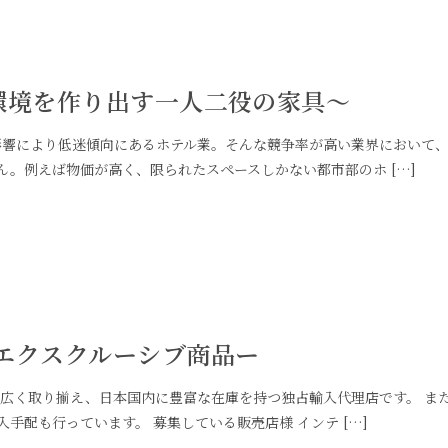
泊環境を作り出す一人二役の家具〜
響により低迷傾向にあるホテル業。そんな競争率が高い業界において
。例えば物価が高く、限られたスペースしかない都市部のホ […]
Iエクスクルーシブ商品ー
を幅広く取り揃え、日本国内に豊富な在庫を持つ独占輸入代理店です。 ま
手配も行っています。 募集している販売店様 インテ […]