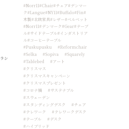
#Norr11#chair#チェア#デンマー
ク#langue#NY11#buffalo#fin#
木製#北欧家具#レザー#ベルベット
#norr11#デンマーク#Gear#テーブ
ル#サイドテーブル#インダストリア
ル#コーヒーテーブル
#Puskupusku
#reformchair
#Selka
#sopiva
#squarely
クラシ
#tablebed
#アート
#クリスマス
#クリスマスキャンペーン
#クリスマスプレゼント
#コロナ禍
#サステナブル
#スウェーデン
#スタンディングデスク
#チェア
#テレワーク
#テレワークデスク
#テーブル
#デスク
#ハイブリッド