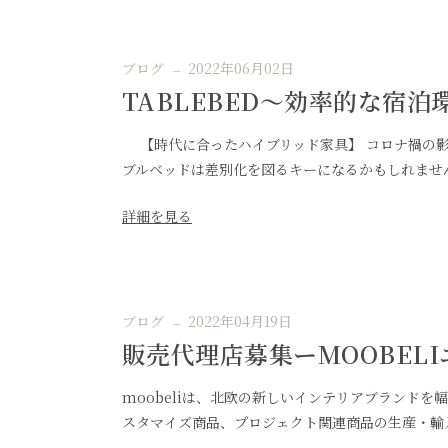
ソファー
ビーズクッション
ブログ
2022年06月02日
吸音家具
TABLEBED〜効率的な宿
ソファ
【時代に合ったハイブリッド家具】 コロナ禍の影
デスク
ブルベッドは差別化を図るキーになるかもしれません
カテゴリなし
詳細を見る
ブログ
2022年04月19日
販売代理店募集ーMOOBEL
moobeliは、北欧の新しいインテリアブランド
スタマイズ商品、プロジェクト関連商品の生産・輸入