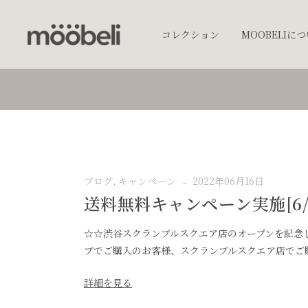
コレクション
MOOBELIに
チェア
キッチンウェア
テーブルウェア
照明
ブログ
,
キャンペーン
2022年06月16日
プランター
送料無料キャンペーン実施[6/15
オブジェクト
アクセサリー
☆☆渋谷スクランブルスクエア店のオープンを記念
ブでご購入のお客様、スクランブルスクエア店でご購入
ベッド
棚
詳細を見る
テーブル