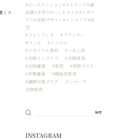
#ビーズクッション#リトアニア#高
品質#手作り#ハンドメイド#リサイ
置くス
クル#北欧デザイン#インテリア#住
宅
#フィンランド
#プランター
#ベッド
#ミニマル
#リサイクル素材
#一人二役
#北欧インテリア
#北欧家具
#北欧雑貨
#家具
#昇降デスク
#木製雑貨
#機能性家具
#調節可能デスク
デンマーク
北欧家具
INSTAGRAM